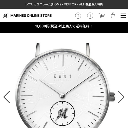
レプリカユニホーム(HOME・VISITOR・ALT)先着購入特典
11,000円(税込)以上購入で送料無料！