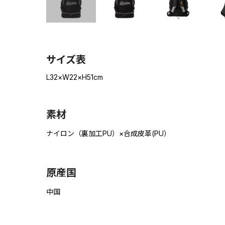
サイズ表
L32×W22×H51cm
素材
ナイロン（裏加工PU）×合成皮革(PU）
原産国
中国