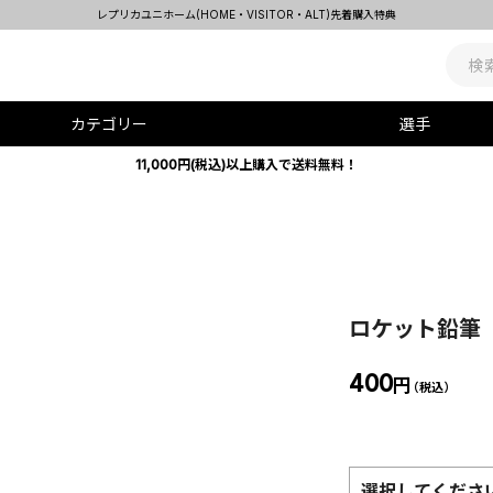
レプリカユニホーム(HOME・VISITOR・ALT)先着購入特典
カテゴリー
選手
11,000円(税込)以上購入で送料無料！
ロケット鉛筆 M
400
円
（税込）
選択してくださ