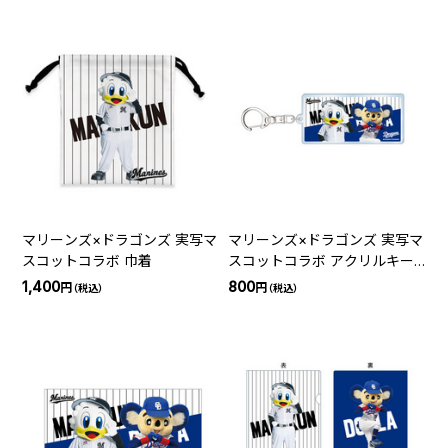
マリーンズ×ドラゴンズ 実写マ
マリーンズ×ドラゴンズ 実写マ
スコットコラボ 巾着
スコットコラボ アクリルキー
ホルダー
1,400
800
円
円
（税込）
（税込）