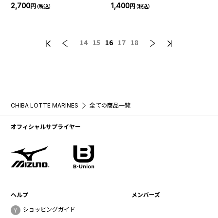
プトートバッグ
プ巾着
2,700
1,400
円
円
（税込）
（税込）
14
15
16
17
18
CHIBA LOTTE MARINES
全ての商品一覧
オフィシャルサプライヤー
ヘルプ
メンバーズ
ショッピングガイド