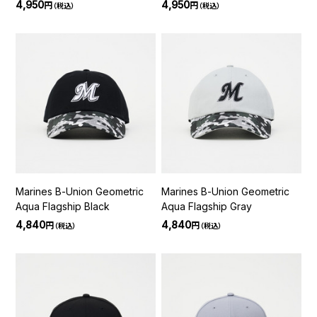
Charcoal Gray
Beige
4,950
4,950
円
円
（税込）
（税込）
Marines B-Union Geometric
Marines B-Union Geometric
Aqua Flagship Black
Aqua Flagship Gray
4,840
4,840
円
円
（税込）
（税込）