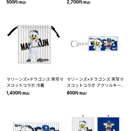
ダー
500
2,700
円
円
（税込）
（税込）
マリーンズ×ドラゴンズ 実写マ
マリーンズ×ドラゴンズ 実写マ
スコットコラボ 巾着
スコットコラボ アクリルキー
ホルダー
1,400
800
円
円
（税込）
（税込）