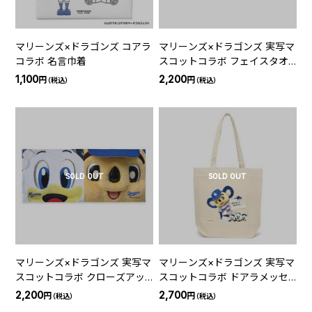
マリーンズ×ドラゴンズ コアラ
マリーンズ×ドラゴンズ 実写マ
コラボ 名言巾着
スコットコラボ フェイスタオ
ル
1,100
2,200
円
円
（税込）
（税込）
SOLD OUT
SOLD OUT
マリーンズ×ドラゴンズ 実写マ
マリーンズ×ドラゴンズ 実写マ
スコットコラボ クローズアッ
スコットコラボ ドアラメッセ
プフェイスタオル
ージトートバッグ
2,200
2,700
円
円
（税込）
（税込）