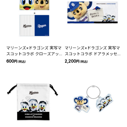
マリーンズ×ドラゴンズ 実写マ
マリーンズ×ドラゴンズ 実写マ
スコットコラボ クローズアッ
スコットコラボ ドアラメッセ
プクリアファイル
ージフェイスタオル
600
2,200
円
円
（税込）
（税込）