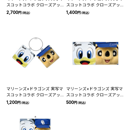
スコットコラボ クローズアッ
スコットコラボ クローズアッ
プトートバッグ
プ巾着
2,700
1,400
円
円
（税込）
（税込）
マリーンズ×ドラゴンズ 実写マ
マリーンズ×ドラゴンズ 実写マ
スコットコラボ クローズアッ
スコットコラボ クローズアッ
プワイヤーアクリルキーホルダ
プステッカー
1,200
500
円
円
（税込）
（税込）
ー