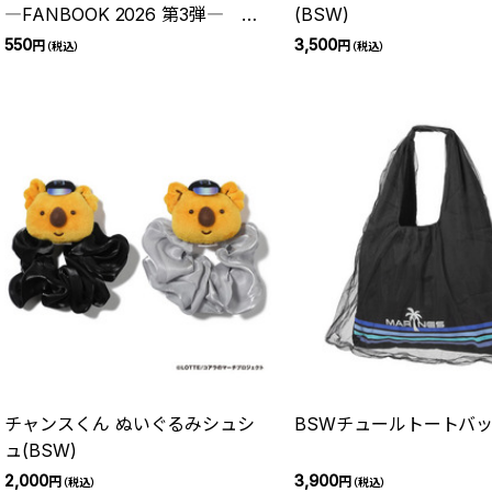
―FANBOOK 2026 第3弾― チ
(BSW)
ケット
550
3,500
円
円
（税込）
（税込）
チャンスくん ぬいぐるみシュシ
BSWチュールトートバ
ュ(BSW)
2,000
3,900
円
円
（税込）
（税込）