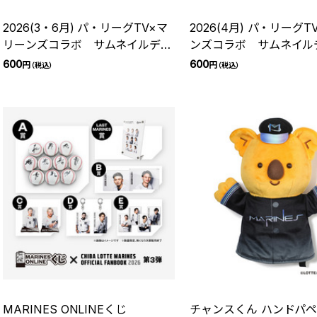
2026(3・6月) パ・リーグTV×マ
2026(4月) パ・リーグ
リーンズコラボ サムネイルデザ
ンズコラボ サムネイル
イン シークレットキーホルダー
シークレットキーホルダ
600
600
円
円
（税込）
（税込）
MARINES ONLINEくじ
チャンスくん ハンドパ