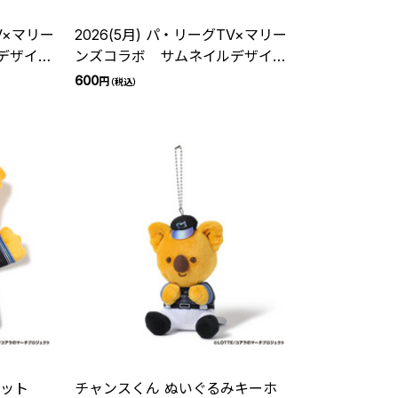
TV×マリー
2026(5月) パ・リーグTV×マリー
デザイン
ンズコラボ サムネイルデザイン
ー
シークレットキーホルダー
600
円
（税込）
ペット
チャンスくん ぬいぐるみキーホ