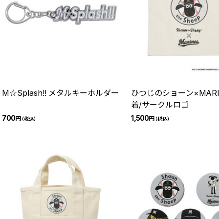
M☆Splash!! メタルキーホルダー
ひつじのショーン×MARI
着/サークルロゴ
700
1,500
円
円
（税込）
（税込）