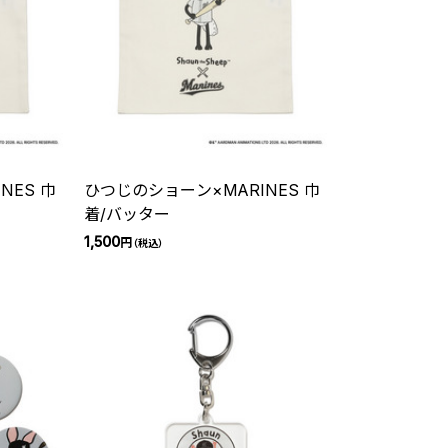
NES 巾
ひつじのショーン×MARINES 巾
着/バッター
1,500
円
（税込）