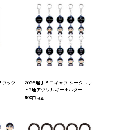
Wオールプレイヤー フラッグ
2026選手ミニキャラ シークレッ
ト2連アクリルキーホルダー
(BSW)
600
円
（税込）