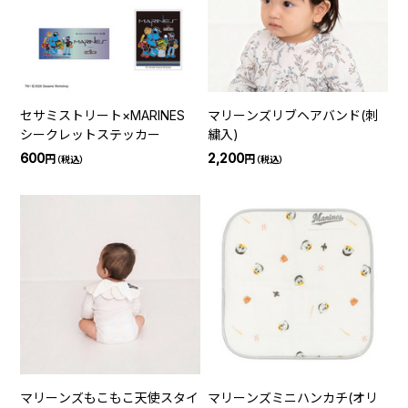
セサミストリート×MARINES
マリーンズリブヘアバンド(刺
シークレットステッカー
繍入)
600
2,200
円
円
（税込）
（税込）
マリーンズもこもこ天使スタイ
マリーンズミニハンカチ(オリ