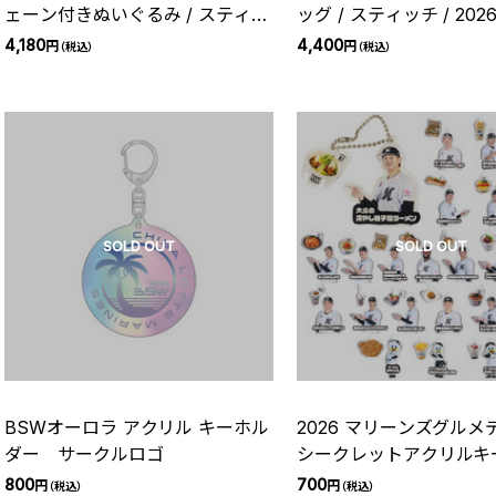
ェーン付きぬいぐるみ / スティッ
ッグ / スティッチ / 202
チ / 2026
4,180
4,400
円
円
（税込）
（税込）
SOLD OUT
SOLD OUT
BSWオーロラ アクリル キーホル
2026 マリーンズグルメ
ダー サークルロゴ
シークレットアクリルキ
ー
800
700
円
円
（税込）
（税込）