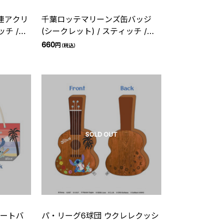
連アクリ
千葉ロッテマリーンズ缶バッジ
チ /
(シークレット) / スティッチ /
2026
660
円
（税込）
SOLD OUT
トートバ
パ・リーグ6球団 ウクレレクッシ