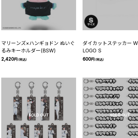
マリーンズ×ハンギョドン ぬいぐ
ダイカットステッカー W
るみキーホルダー(BSW)
LOGO S
2,420
600
円
円
（税込）
（税込）
SOLD OUT
SOLD OUT