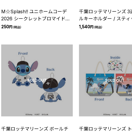
M☆Splash!! ユニホームコーデ
千葉ロッテマリーンズ 3
2026 シークレットブロマイド
ルキーホルダー / スティッ
(HOME)
2026
250
1,540
円
円
（税込）
（税込）
SOLD OUT
SOLD OUT
千葉ロッテマリーンズ ボールチ
千葉ロッテマリーンズ 