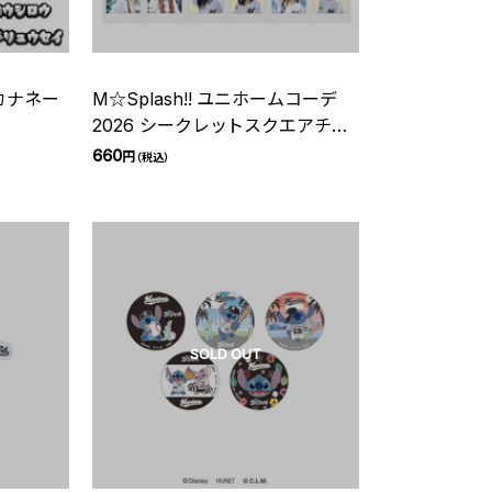
カナネー
M☆Splash!! ユニホームコーデ
2026 シークレットスクエアチェ
キ(HOME)
660
円
（税込）
SOLD OUT