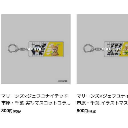
SOLD OUT
SOLD OUT
マリーンズ×ジェフユナイテッド
マリーンズ×ジェフユナ
市原・千葉 実写マスコットコラ
市原・千葉 イラストマ
ボアクリルキーホルダー(ズーち
コラボアクリルキーホル
800
800
円
円
（税込）
（税込）
ゃん×ユニティ)
リーンズキャラクター×
＆ユニティ)