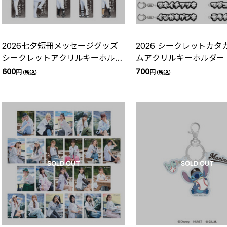
2026七夕短冊メッセージグッズ
2026 シークレットカタ
シークレットアクリルキーホルダ
ムアクリルキーホルダー
ー
600
700
円
円
（税込）
（税込）
SOLD OUT
SOLD OUT