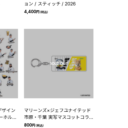
6
ョン / スティッチ / 2026
4,400
円
（税込）
SOLD OUT
デザイン
マリーンズ×ジェフユナイテッド
ーホルダ
市原・千葉 実写マスコットコラ
ボアクリルキーホルダー(マーく
800
円
（税込）