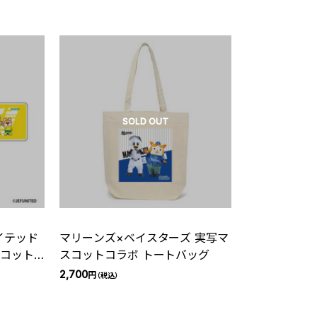
ん×ジェフィ)
SOLD OUT
イテッド
マリーンズ×ベイスターズ 実写マ
スコット
スコットコラボ トートバッグ
ダー(マ
2,700
円
（税込）
ジェフィ