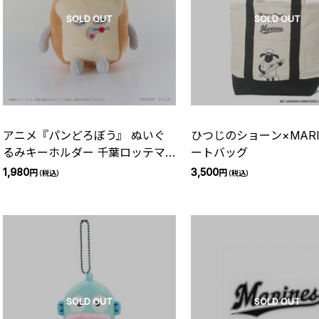
SOLD OUT
SOLD OUT
アニメ『パンどろぼう』 ぬいぐ
ひつじのショーン×MARI
るみキーホルダー 千葉ロッテマ
ートバッグ
リーンズ
1,980
3,500
円
円
（税込）
（税込）
SOLD OUT
SOLD OUT