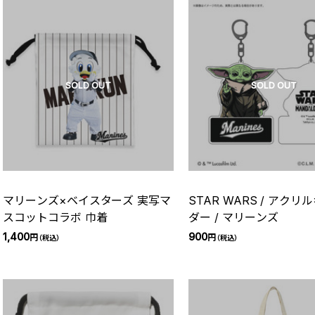
SOLD OUT
SOLD OUT
マリーンズ×ベイスターズ 実写マ
STAR WARS / アク
スコットコラボ 巾着
ダー / マリーンズ
1,400
900
円
円
（税込）
（税込）