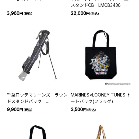
スタンドCB LMCB3436
3,960
22,000
円
円
（税込）
（税込）
千葉ロッテマリーンズ ラウン
MARINES×LOONEY TUNES ト
ドスタンドバック
ートバック(フラッグ)
LMCC3438
9,900
3,500
円
円
（税込）
（税込）