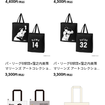
4,400
4,300
円
円
（税込）
（税込）
パ・リーグ6球団×窪之内英策
パ・リーグ6球団×窪之内英策
マリーンズ アートコレクショ
マリーンズ アートコレクショ
ン トートバッグ 14小島
ン トートバッグ 32佐藤
3,300
3,300
円
円
（税込）
（税込）