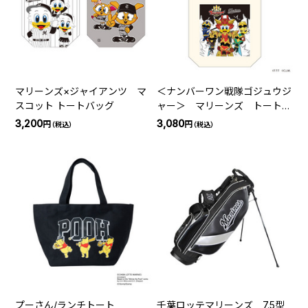
マリーンズ×ジャイアンツ マ
＜ナンバーワン戦隊ゴジュウジ
スコット トートバッグ
ャー＞ マリーンズ トートバ
ッグ（集合）
3,200
3,080
円
円
（税込）
（税込）
プーさん/ランチトート
千葉ロッテマリーンズ 7.5型