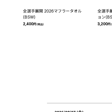
全選手展開 2026マフラータオル
全選手展
(BSW)
ョン(B
2,400
3,200
円
円
（税込）
（