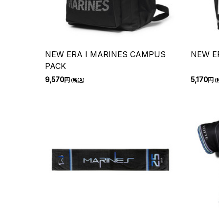
NEW ERA I MARINES CAMPUS
NEW E
PACK
9,570
5,170
円
円
（税込）
（