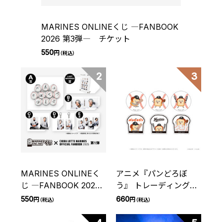
MARINES ONLINEくじ ―FANBOOK
2026 第3弾― チケット
550
円
（税込）
2
3
MARINES ONLINEく
アニメ『パンどろぼ
じ ―FANBOOK 2026
う』 トレーディングス
第1弾― チケット
テッカー 千葉ロッテマ
550
660
円
円
（税込）
（税込）
リーンズ(全6種)