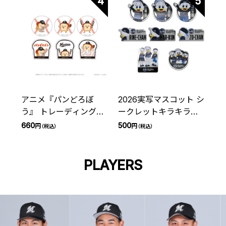
4
5
アニメ『パンどろぼ
2026実写マスコット シ
う』 トレーディングス
ークレットキラキラス
テッカー 千葉ロッテマ
テッカー(BSW)
660
500
円
円
（税込）
（税込）
リーンズ(全6種)
PLAYERS