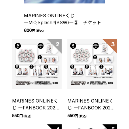
MARINES ONLINEくじ
―M☆Splash!!(BSW)―② チケット
600
円
（税込）
2
3
MARINES ONLINEく
MARINES ONLINEく
じ ―FANBOOK 2026
じ ―FANBOOK 2026
第3弾― チケット
第1弾― チケット
550
550
円
円
（税込）
（税込）