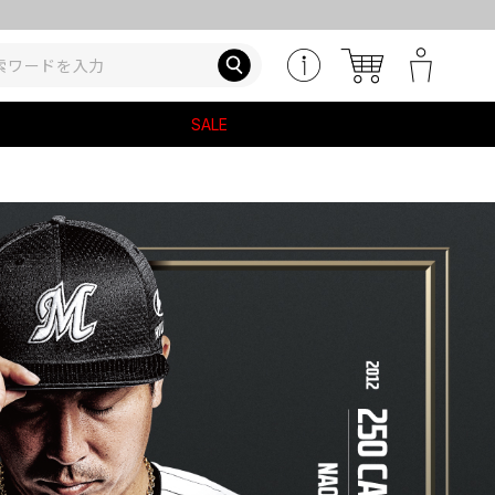
レプリカユニホーム(HOME・VISIT
SALE