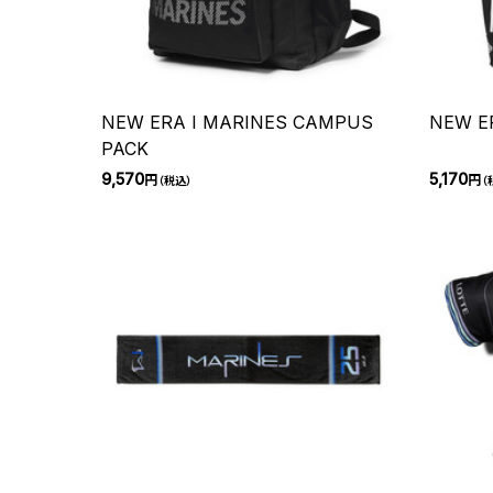
NEW ERA I MARINES CAMPUS
NEW E
PACK
9,570
5,170
円
円
（税込）
（