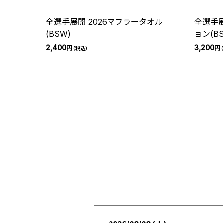
全選手展開 2026マフラータオル
全選手展
(BSW)
ョン(B
2,400
3,200
円
円
（税込）
（