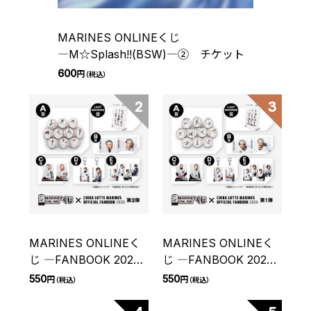
MARINES ONLINEくじ
―M☆Splash!!(BSW)―② チケット
600
円
（税込）
2
3
MARINES ONLINEく
MARINES ONLINEく
じ ―FANBOOK 2026
じ ―FANBOOK 2026
第3弾― チケット
第1弾― チケット
550
550
円
円
（税込）
（税込）