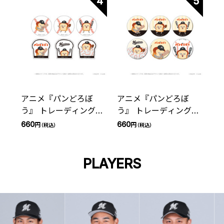
4
5
アニメ『パンどろぼ
アニメ『パンどろぼ
う』 トレーディングス
う』 トレーディング缶
テッカー 千葉ロッテマ
バッジ 千葉ロッテマリ
660
660
円
円
（税込）
（税込）
リーンズ(全6種)
ーンズ(全6種)
PLAYERS