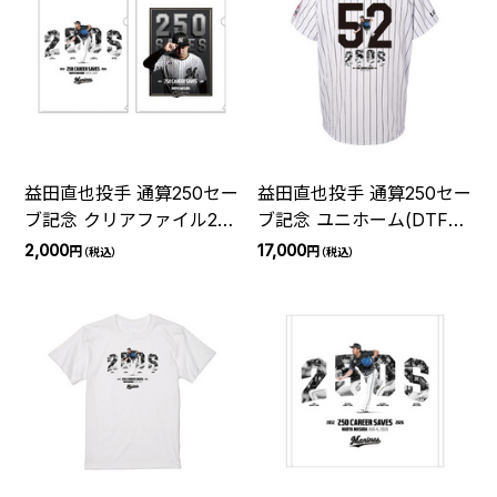
益田直也投手 通算250セー
益田直也投手 通算250セー
ブ記念 クリアファイル2枚
ブ記念 ユニホーム(DTF加
セット
工)(歴代ビジュアル)
2,000
17,000
円
円
（税込）
（税込）