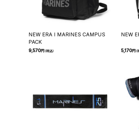
NEW ERA I MARINES CAMPUS
NEW E
PACK
9,570
5,170
円
円
（税込）
（