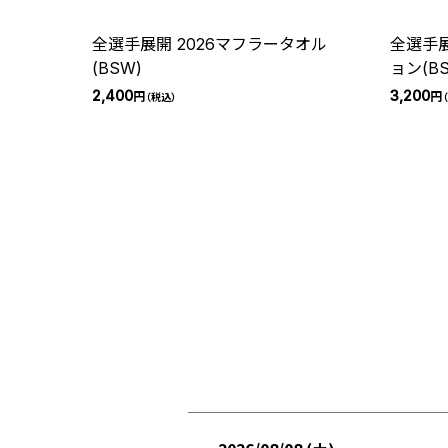
全選手展開 2026マフラータオル
全選手展
(BSW)
ョン(B
2,400
3,200
円
円
（税込）
（