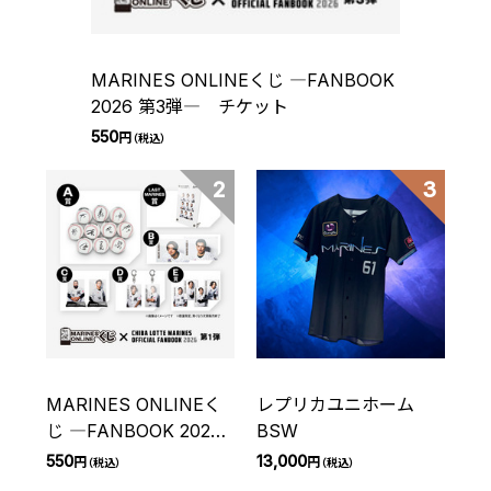
MARINES ONLINEくじ ―FANBOOK
2026 第3弾― チケット
550
円
（税込）
2
3
MARINES ONLINEく
レプリカユニホーム
じ ―FANBOOK 2026
BSW
第1弾― チケット
550
13,000
円
円
（税込）
（税込）