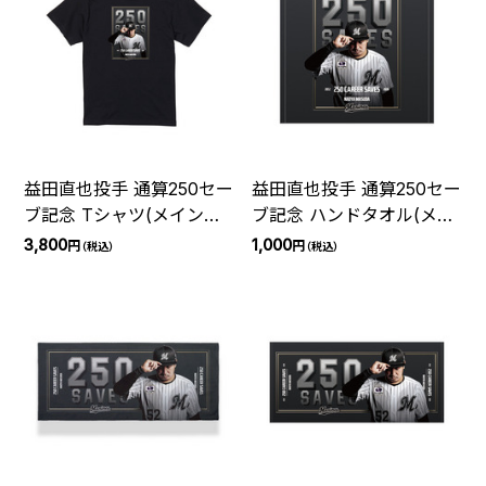
益田直也投手 通算250セー
益田直也投手 通算250セー
ブ記念 Tシャツ(メインビ
ブ記念 ハンドタオル(メイ
ジュアル)
ンビジュアル)
3,800
1,000
円
円
（税込）
（税込）