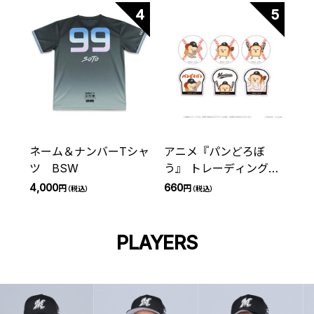
4
5
ネーム＆ナンバーTシャ
アニメ『パンどろぼ
ツ BSW
う』 トレーディングス
テッカー 千葉ロッテマ
4,000
660
円
円
（税込）
（税込）
リーンズ(全6種)
PLAYERS